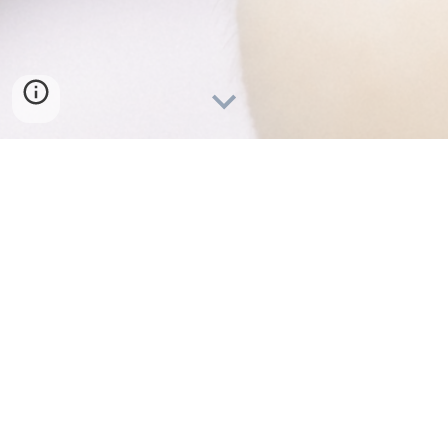
Procura dentista em Viseu? Oferecemos
uma ampla gama de serviços, incluindo
branqueamento dentário,
odontopediatria e implantes dentários. A
nossa equipa de médicos dentistas está
pronta para cuidar da saúde oral de toda
a sua família.
Oferecemos tratamentos de última